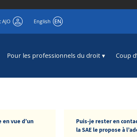
t AJO
English
Pour les professionnels du droit
Coup d’
e en vue d’un
Puis-je rester en conta
la SAE le propose à l’a