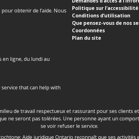
Demandes d’accès à l’info
Politique sur l’accessibilité
) pour obtenir de l’aide. Nous
Conditions d’utilisation
Que pensez-vous de nos se
Coordonnées
Plan du site
 en ligne, du lundi au
r service that can help with
ns les locaux d'AJO.
milieu de travail respectueux et rassurant pour ses clients e
que ne seront pas tolérées. Une personne ayant un comport
se voir refuser le service.
owledgement
ochtone: Aide juridique Ontario reconnaît que ses activités et