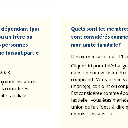
e dépendant (par
Quels sont les membres
u un frère ou
sont considérés comme 
s personnes
mon unité familiale?
e faisant partie
Dernière mise à jour : 11 j
Cliquez ici pour télécharge
 2023
dans une nouvelle fenêtre 
comprend : Vous-même Vo
jointe, les autres
(marié(e), conjoint ou conj
pas considérés
Est considérée comme épo
té familiale.
laquelle : vous êtes marié(
union de fait (c’est-à-dir
depuis trois ans ou…