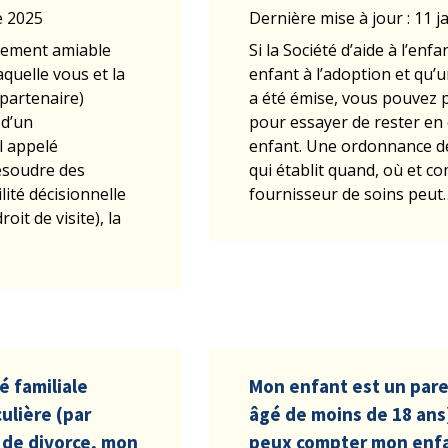
e 2025
Dernière mise à jour : 11 j
lement amiable
Si la Société d’aide à l’en
quelle vous et la
enfant à l’adoption et qu’
partenaire)
a été émise, vous pouvez
 d’un
pour essayer de rester en 
l appelé
enfant. Une ordonnance de
résoudre des
qui établit quand, où et 
ité décisionnelle
fournisseur de soins peut
oit de visite), la
é familiale
Mon enfant est un pare
ulière (par
âgé de moins de 18 ans
 de divorce, mon
peux compter mon enfa