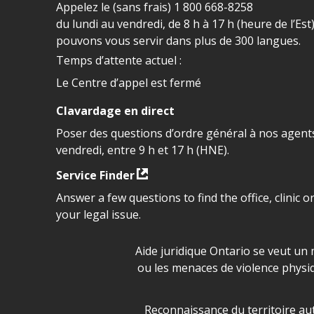
Appelez le (sans frais)
1 800 668-8258
du lundi au vendredi, de 8 h à 17 h (heure de l’Est
pouvons vous servir dans plus de 300 langues.
Temps d’attente actuel :
Le Centre d’appel est fermé
Clavardage en direct
Poser des questions d’ordre général à nos agents
vendredi, entre 9 h et 17 h (HNE).
Service Finder
Answer a few questions to find the office, clinic o
your legal issue.
Déclaration sur la sécurité da
Aide juridique Ontario se veut un 
ou les menaces de violence physi
Legal Aid Ontario land ackn
Reconnaissance du territoire aut