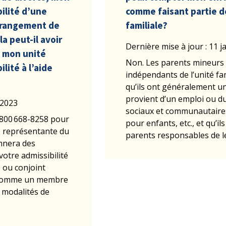
ilité d’une
comme faisant partie d
arrangement de
familiale?
a peut-il avoir
Dernière mise à jour : 11 j
e mon unité
Non. Les parents mineurs
lité à l’aide
indépendants de l’unité fa
qu’ils ont généralement u
provient d’un emploi ou du
 2023
sociaux et communautaires,
800 668-8258 pour
pour enfants, etc., et qu’i
e représentante du
parents responsables de l
onnera des
otre admissibilité
e ou conjoint
é comme un membre
s modalités de