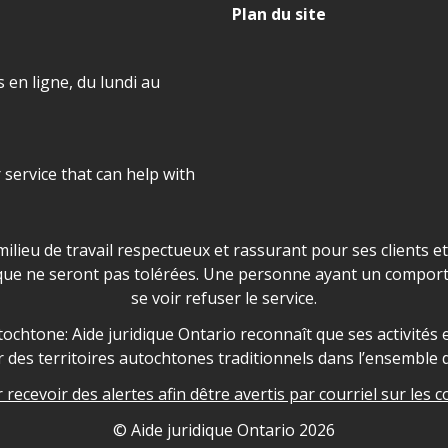
Plan du site
 en ligne, du lundi au
r service that can help with
ns les locaux d'AJO.
milieu de travail respectueux et rassurant pour ses clients e
que ne seront pas tolérées. Une personne ayant un comport
se voir refuser le service.
owledgement
ochtone: Aide juridique Ontario reconnaît que ses activités et
des territoires autochtones traditionnels dans l’ensemble d
recevoir des alertes afin dêtre avertis par courriel sur les c
nformation
© Aide juridique Ontario
2026