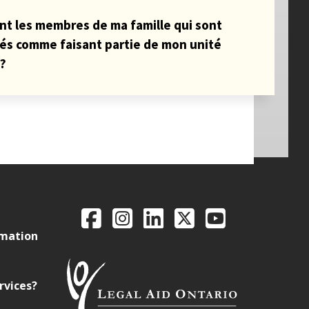
nt les membres de ma famille qui sont
és comme faisant partie de mon unité
e?
Legal Aid Ontario o
Facebook
Instagram
LinkedIn
X
YouTube
rmation
rvices?