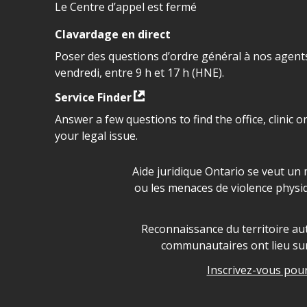
Le Centre d’appel est fermé
Clavardage en direct
Poser des questions d’ordre général à nos agents
vendredi, entre 9 h et 17 h (HNE).
Service Finder
Answer a few questions to find the office, clinic o
your legal issue.
Déclaration sur la sécurité da
Aide juridique Ontario se veut un 
ou les menaces de violence physi
Legal Aid Ontario land ackn
Reconnaissance du territoire aut
communautaires ont lieu sur 
Inscrivez-vous pour 
Legal Aid Ontario copyright i