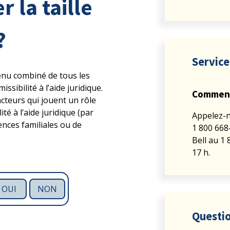
r la taille
?
Service
evenu combiné de tous les
sibilité à l’aide juridique.
Comment 
facteurs qui jouent un rôle
té à l’aide juridique (par
Appelez-n
lences familiales ou de
1 800 668‑
Bell au 1 
17 h.
OUI
NON
Questio