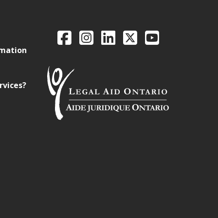
Legal Aid Ontario o
Facebook
Instagram
LinkedIn
X
YouTube
rmation
rvices?