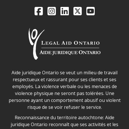
Legal Aid Ontario o
Facebook
Instagram
LinkedIn
X
YouTube
Déclaration sur la sécurité dans les locaux d'AJO.
Aide juridique Ontario se veut un milieu de travail
respectueux et rassurant pour ses clients et ses
employés. La violence verbale ou les menaces de
violence physique ne seront pas tolérées. Une
personne ayant un comportement abusif ou violent
risque de se voir refuser le service.
Legal Aid Ontario land acknowledgement
Reconnaissance du territoire autochtone: Aide
juridique Ontario reconnaît que ses activités et les