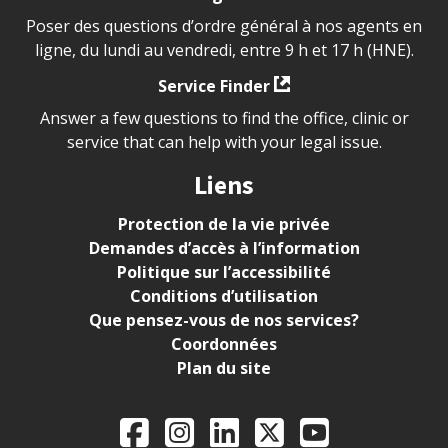
Poser des questions d’ordre général à nos agents en
ligne, du lundi au vendredi, entre 9 h et 17 h (HNE).
Service Finder
Answer a few questions to find the office, clinic or
service that can help with your legal issue.
Liens
Protection de la vie privée
Demandes d’accès à l’information
Politique sur l’accessibilité
Conditions d’utilisation
Que pensez-vous de nos services?
Coordonnées
Plan du site
Legal Aid Ontario o
Facebook
Instagram
LinkedIn
X
YouTube