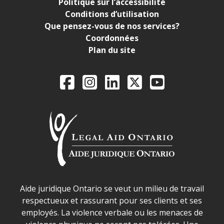
Politique sur l’accessibilité
Conditions d’utilisation
Que pensez-vous de nos services?
Coordonnées
Plan du site
Legal Aid Ontario o
Facebook
Instagram
LinkedIn
X
YouTube
Déclaration sur la sécurité dans les locaux d'AJO.
Aide juridique Ontario se veut un milieu de travail
respectueux et rassurant pour ses clients et ses
employés. La violence verbale ou les menaces de