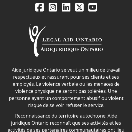
Legal Aid Ontario o
Facebook
Instagram
LinkedIn
X
YouTube
Déclaration sur la sécurité dans les locaux d'AJO.
Aide juridique Ontario se veut un milieu de travail
respectueux et rassurant pour ses clients et ses
employés. La violence verbale ou les menaces de
violence physique ne seront pas tolérées. Une
personne ayant un comportement abusif ou violent
risque de se voir refuser le service.
Legal Aid Ontario land acknowledgement
Reconnaissance du territoire autochtone: Aide
juridique Ontario reconnaît que ses activités et les
activités de ses partenaires communautaires ont lieu