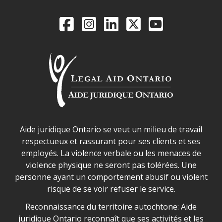
Legal Aid Ontario o
Facebook
Instagram
LinkedIn
X
YouTube
Déclaration sur la sécurité dans les locaux d'AJO.
Aide juridique Ontario se veut un milieu de travail
respectueux et rassurant pour ses clients et ses
employés. La violence verbale ou les menaces de
violence physique ne seront pas tolérées. Une
personne ayant un comportement abusif ou violent
risque de se voir refuser le service.
Legal Aid Ontario land acknowledgement
Reconnaissance du territoire autochtone: Aide
juridique Ontario reconnaît que ses activités et les