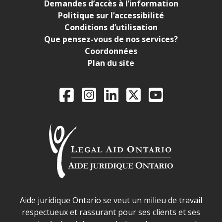
Demandes d’accès à l’information
Politique sur l’accessibilité
Conditions d’utilisation
Que pensez-vous de nos services?
Coordonnées
Plan du site
Legal Aid Ontario o
Facebook
Instagram
LinkedIn
X
YouTube
Déclaration sur la sécurité dans les locaux d'AJO.
Aide juridique Ontario se veut un milieu de travail
respectueux et rassurant pour ses clients et ses