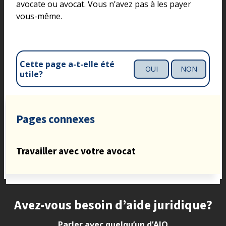
avocate ou avocat. Vous n’avez pas à les payer
vous-même.
Cette page a-t-elle été
OUI
NON
utile?
Pages connexes
Travailler avec votre avocat
Site footer
Avez-vous besoin d’aide juridique?
Parler avec quelqu’un d’AJO