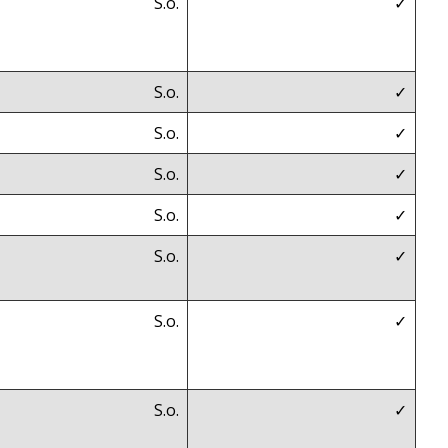
S.o.
✓
S.o.
✓
S.o.
✓
S.o.
✓
S.o.
✓
S.o.
✓
S.o.
✓
S.o.
✓