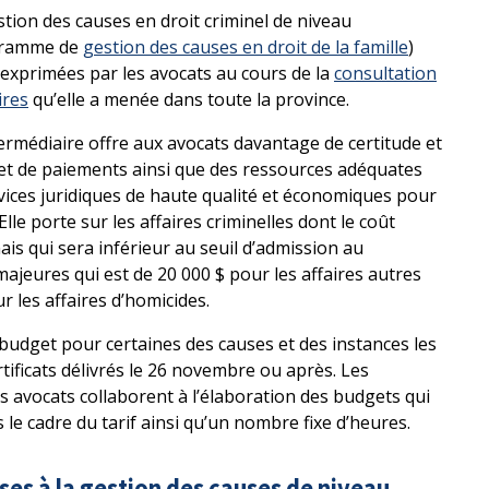
ion des causes en droit criminel de niveau
ogramme de
gestion des causes en droit de la famille
)
xprimées par les avocats au cours de la
consultation
ires
qu’elle a menée dans toute la province.
ermédiaire offre aux avocats davantage de certitude et
s et de paiements ainsi que des ressources adéquates
vices juridiques de haute qualité et économiques pour
le porte sur les affaires criminelles dont le coût
s qui sera inférieur au seuil d’admission au
jeures qui est de 20 000 $ pour les affaires autres
r les affaires d’homicides.
un budget pour certaines des causes et des instances les
tificats délivrés le 26 novembre ou après. Les
s avocats collaborent à l’élaboration des budgets qui
le cadre du tarif ainsi qu’un nombre fixe d’heures.
es à la gestion des causes de niveau