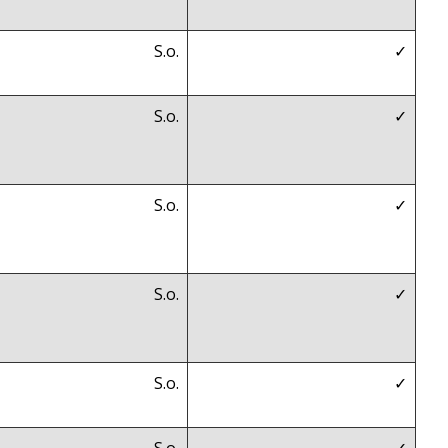
S.o.
✓
S.o.
✓
S.o.
✓
S.o.
✓
S.o.
✓