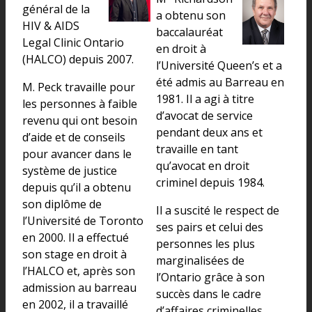
général de la
a obtenu son
HIV & AIDS
baccalauréat
Legal Clinic Ontario
en droit à
(HALCO) depuis 2007.
l’Université Queen’s et a
été admis au Barreau en
M. Peck travaille pour
1981. Il a agi à titre
les personnes à faible
d’avocat de service
revenu qui ont besoin
pendant deux ans et
d’aide et de conseils
travaille en tant
pour avancer dans le
qu’avocat en droit
système de justice
criminel depuis 1984.
depuis qu’il a obtenu
son diplôme de
Il a suscité le respect de
l’Université de Toronto
ses pairs et celui des
en 2000. Il a effectué
personnes les plus
son stage en droit à
marginalisées de
l’HALCO et, après son
l’Ontario grâce à son
admission au barreau
succès dans le cadre
en 2002, il a travaillé
d’affaires criminelles