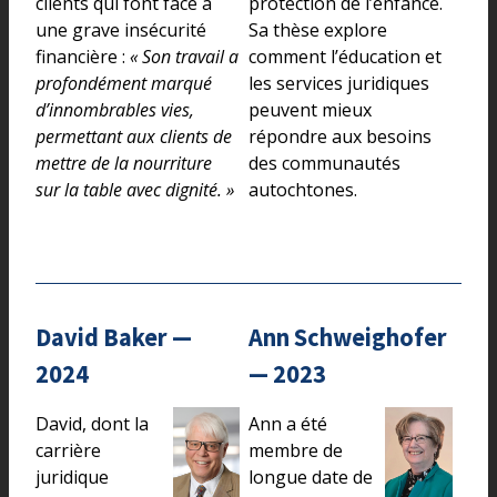
clients qui font face à
protection de l’enfance.
une grave insécurité
Sa thèse explore
financière :
« Son travail a
comment l’éducation et
profondément marqué
les services juridiques
d’innombrables vies,
peuvent mieux
permettant aux clients de
répondre aux besoins
mettre de la nourriture
des communautés
sur la table avec dignité. »
autochtones.
David Baker —
Ann Schweighofer
2024
— 2023
David, dont la
Ann a été
carrière
membre de
juridique
longue date de