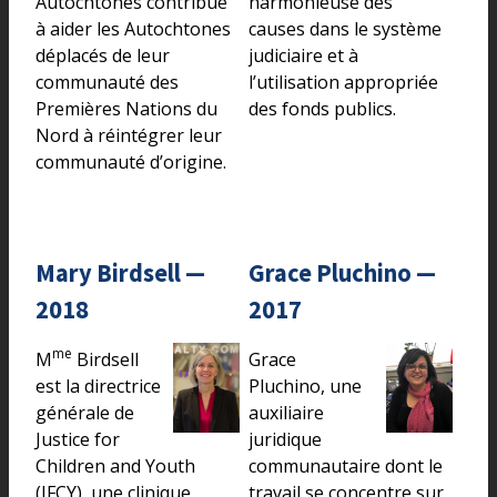
Autochtones contribue
harmonieuse des
à aider les Autochtones
causes dans le système
déplacés de leur
judiciaire et à
communauté des
l’utilisation appropriée
Premières Nations du
des fonds publics.
Nord à réintégrer leur
communauté d’origine.
Mary Birdsell —
Grace Pluchino —
2018
2017
me
M
Birdsell
Grace
est la directrice
Pluchino, une
générale de
auxiliaire
Justice for
juridique
Children and Youth
communautaire dont le
(JFCY), une clinique
travail se concentre sur