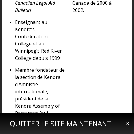
Canadian Legal Aid
Canada de 2000 à
Bulletin
;
2002.
Enseignant au
Kenora’s
Confederation
College et au
Winnipeg’s Red River
College depuis 1999;
Membre fondateur de
la section de Kenora
d’Amnistie
internationale,
président de la
Kenora Assembly of
Resources (qui
supervise les activités
QUITTER LE SITE MAINTENANT
X
des projets