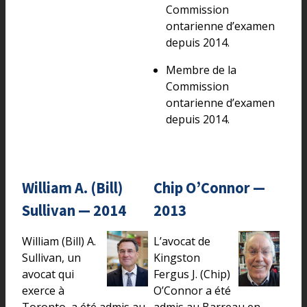
Commission
ontarienne d’examen
depuis 2014.
Membre de la
Commission
ontarienne d’examen
depuis 2014.
William A. (Bill)
Chip O’Connor —
Sullivan — 2014
2013
William (Bill) A.
L’avocat de
Sullivan, un
Kingston
avocat qui
Fergus J. (Chip)
exerce à
O’Connor a été
Toronto, a été admis au
admis au Barreau en