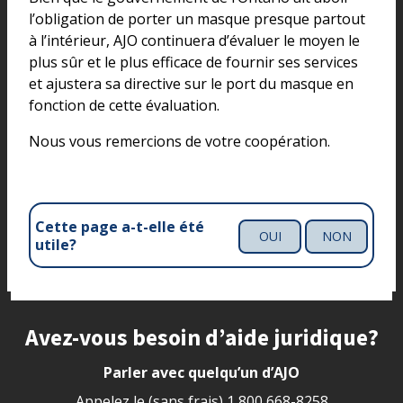
l’obligation de porter un masque presque partout
à l’intérieur, AJO continuera d’évaluer le moyen le
plus sûr et le plus efficace de fournir ses services
et ajustera sa directive sur le port du masque en
fonction de cette évaluation.
Nous vous remercions de votre coopération.
Cette page a-t-elle été
OUI
NON
utile?
Site footer
Avez-vous besoin d’aide juridique?
Parler avec quelqu’un d’AJO
Appelez le (sans frais)
1 800 668-8258