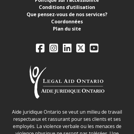
Politique sur l’accessibilité
Conditions d’utilisation
Que pensez-vous de nos services?
Coordonnées
Plan du site
Legal Aid Ontario o
Facebook
Instagram
LinkedIn
X
YouTube
Déclaration sur la sécurité dans les locaux d'AJO.
Aide juridique Ontario se veut un milieu de travail
respectueux et rassurant pour ses clients et ses
employés. La violence verbale ou les menaces de
violence physique ne seront pas tolérées. Une