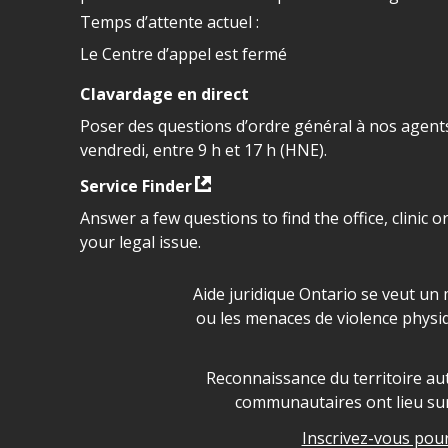
Temps d’attente actuel :
Le Centre d’appel est fermé
Clavardage en direct
Poser des questions d’ordre général à nos agents
vendredi, entre 9 h et 17 h (HNE).
Service Finder
Answer a few questions to find the office, clinic o
your legal issue.
Déclaration sur la sécurité da
Aide juridique Ontario se veut un 
ou les menaces de violence physi
Legal Aid Ontario land ackn
Reconnaissance du territoire aut
communautaires ont lieu sur 
Inscrivez-vous pour 