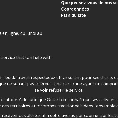
Que pensez-vous de nos se
Coordonnées
Plan du site
 en ligne, du lundi au
r service that can help with
ns les locaux d'AJO.
milieu de travail respectueux et rassurant pour ses clients e
que ne seront pas tolérées. Une personne ayant un comport
se voir refuser le service.
owledgement
ochtone: Aide juridique Ontario reconnaît que ses activités et
des territoires autochtones traditionnels dans l’ensemble d
recevoir des alertes afin dêtre avertis par courriel sur les c