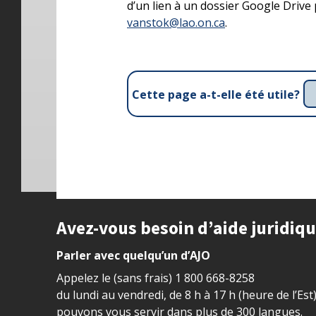
d’un lien à un dossier Google Drive 
vanstok@lao.on.ca
.
Cette page a-t-elle été utile?
Site footer
Avez-vous besoin d’aide juridiq
Parler avec quelqu’un d’AJO
Appelez le (sans frais)
1 800 668-8258
du lundi au vendredi, de 8 h à 17 h (heure de l’Est
pouvons vous servir dans plus de 300 langues.