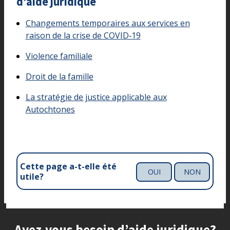
d’aide juridique
Changements temporaires aux services en
raison de la crise de COVID‑19
Violence familiale
Droit de la famille
La stratégie de justice applicable aux
Autochtones
Cette page a-t-elle été
OUI
NON
utile?
Site footer
Avez-vous besoin d’aide juridique?