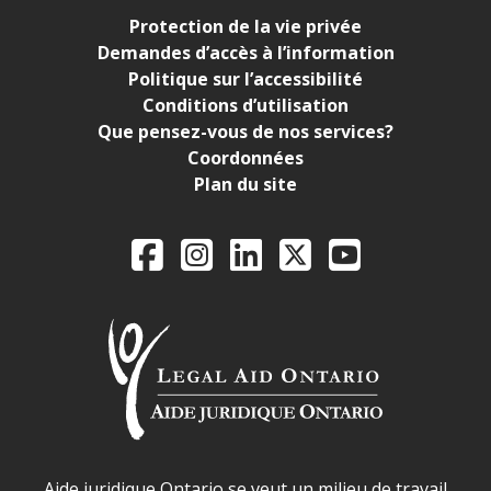
Protection de la vie privée
Demandes d’accès à l’information
Politique sur l’accessibilité
Conditions d’utilisation
Que pensez-vous de nos services?
Coordonnées
Plan du site
Legal Aid Ontario o
Facebook
Instagram
LinkedIn
X
YouTube
Déclaration sur la sécurité dans les locaux d'AJO.
Aide juridique Ontario se veut un milieu de travail