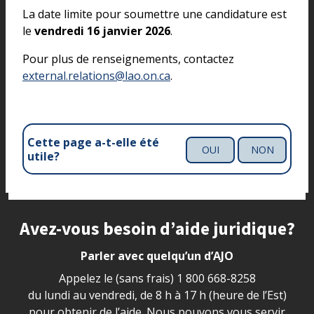
La date limite pour soumettre une candidature est
le
vendredi 16 janvier 2026
.
Pour plus de renseignements, contactez
external.relations@lao.on.ca
.
Cette page a-t-elle été
OUI
NON
utile?
Site footer
Avez-vous besoin d’aide juridique?
Parler avec quelqu’un d’AJO
Appelez le (sans frais)
1 800 668-8258
du lundi au vendredi, de 8 h à 17 h (heure de l’Est)
pour obtenir de l’aide. Nous pouvons vous servir