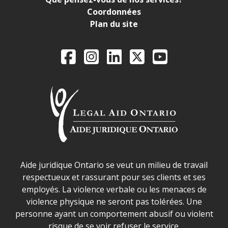
Coordonnées
Plan du site
Legal Aid Ontario o
Facebook
Instagram
LinkedIn
X
YouTube
Déclaration sur la sécurité dans les locaux d'AJO.
Aide juridique Ontario se veut un milieu de travail
respectueux et rassurant pour ses clients et ses
employés. La violence verbale ou les menaces de
violence physique ne seront pas tolérées. Une
personne ayant un comportement abusif ou violent
risque de se voir refuser le service.