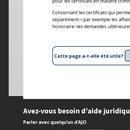
pour les certificats en matière crimin
Concernant les certificats qui perme
séparément—par exemple les affaires
honoraire–les demandes ultérieures
Cette page a-t-elle été utile?
Site footer
Avez-vous besoin d’aide juridiq
Parler avec quelqu’un d’AJO