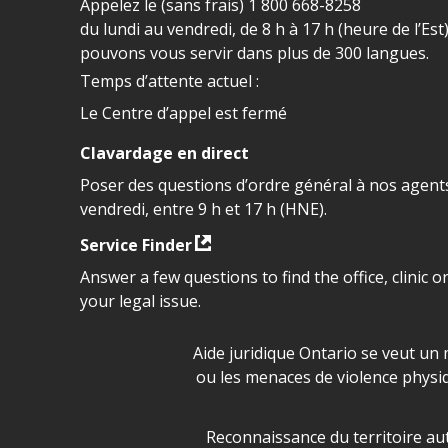
Appelez le (sans frais)
1 800 668-8258
du lundi au vendredi, de 8 h à 17 h (heure de l’Est
pouvons vous servir dans plus de 300 langues.
Temps d’attente actuel :
Le Centre d’appel est fermé
Clavardage en direct
Poser des questions d’ordre général à nos agents
vendredi, entre 9 h et 17 h (HNE).
Service Finder
Answer a few questions to find the office, clinic o
your legal issue.
Déclaration sur la sécurité da
Aide juridique Ontario se veut un 
ou les menaces de violence physi
Legal Aid Ontario land ackn
Reconnaissance du territoire aut