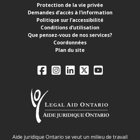
Protection de la vie privée
Demandes d’accès à l’information
Politique sur l’accessibilité
Conditions d’utilisation
Que pensez-vous de nos services?
Coordonnées
Plan du site
Legal Aid Ontario o
Facebook
Instagram
LinkedIn
X
YouTube
Déclaration sur la sécurité dans les locaux d'AJO.
Aide juridique Ontario se veut un milieu de travail