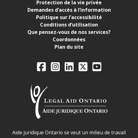
Protection de la vie privée
Demandes d’accès à l’information
Politique sur l’accessibilité
Conditions d’utilisation
Que pensez-vous de nos services?
Coordonnées
Plan du site
Legal Aid Ontario o
Facebook
Instagram
LinkedIn
X
YouTube
Déclaration sur la sécurité dans les locaux d'AJO.
Aide juridique Ontario se veut un milieu de travail