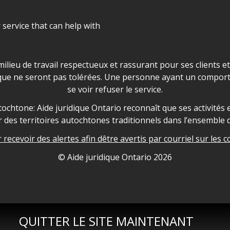
r service that can help with
ns les locaux d'AJO.
milieu de travail respectueux et rassurant pour ses clients e
que ne seront pas tolérées. Une personne ayant un comport
se voir refuser le service.
owledgement
ochtone: Aide juridique Ontario reconnaît que ses activités et
des territoires autochtones traditionnels dans l’ensemble d
recevoir des alertes afin dêtre avertis par courriel sur les c
nformation
© Aide juridique Ontario
2026
QUITTER LE SITE MAINTENANT