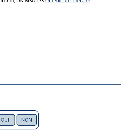
oronto,
ON
M5G 1Y8
Obtenir un itinéraire
OUI
NON