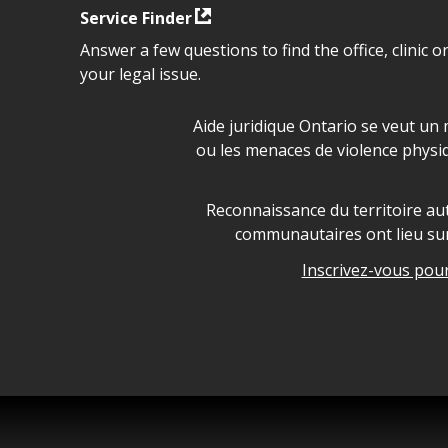
Service Finder
Answer a few questions to find the office, clinic o
your legal issue.
Déclaration sur la sécurité da
Aide juridique Ontario se veut un 
ou les menaces de violence physi
Legal Aid Ontario land ackn
Reconnaissance du territoire aut
communautaires ont lieu sur 
Inscrivez-vous pour 
Legal Aid Ontario copyright i