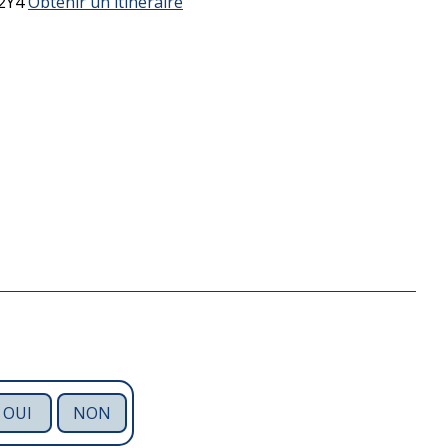
2Y4
Obtenir un itinéraire
OUI
NON