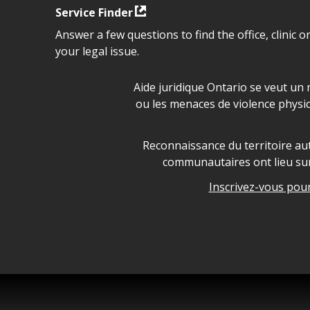
Service Finder
Answer a few questions to find the office, clinic o
your legal issue.
Déclaration sur la sécurité da
Aide juridique Ontario se veut un 
ou les menaces de violence physi
Legal Aid Ontario land ackn
Reconnaissance du territoire aut
communautaires ont lieu sur 
Inscrivez-vous pour 
Legal Aid Ontario copyright i