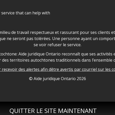
r service that can help with
ns les locaux d'AJO.
milieu de travail respectueux et rassurant pour ses clients e
que ne seront pas tolérées. Une personne ayant un comport
se voir refuser le service.
owledgement
ochtone: Aide juridique Ontario reconnaît que ses activités et
des territoires autochtones traditionnels dans l’ensemble d
recevoir des alertes afin dêtre avertis par courriel sur les c
nformation
© Aide juridique Ontario
2026
QUITTER LE SITE MAINTENANT