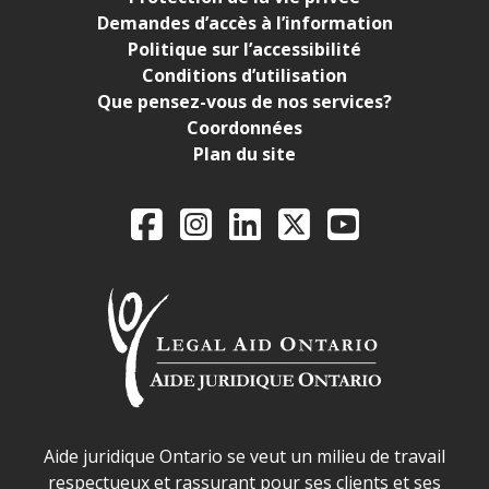
Demandes d’accès à l’information
Politique sur l’accessibilité
Conditions d’utilisation
Que pensez-vous de nos services?
Coordonnées
Plan du site
Legal Aid Ontario o
Facebook
Instagram
LinkedIn
X
YouTube
Déclaration sur la sécurité dans les locaux d'AJO.
Aide juridique Ontario se veut un milieu de travail
respectueux et rassurant pour ses clients et ses