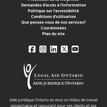
Demandes d’accès à l’information
Politique sur l’accessibilité
Conditions d’utilisation
Que pensez-vous de nos services?
Coordonnées
Plan du site
Legal Aid Ontario o
Facebook
Instagram
LinkedIn
X
YouTube
Déclaration sur la sécurité dans les locaux d'AJO.
Aide juridique Ontario se veut un milieu de travail
respectueux et rassurant pour ses clients et ses