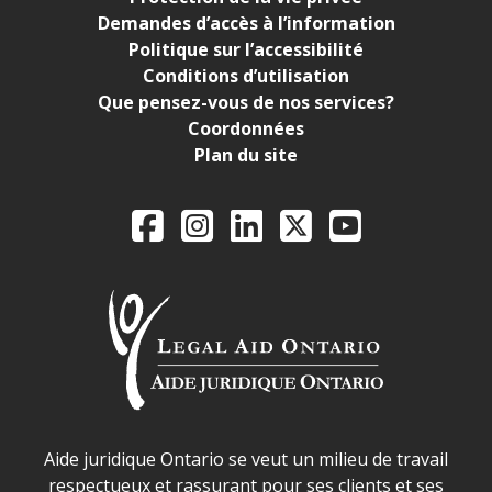
Demandes d’accès à l’information
Politique sur l’accessibilité
Conditions d’utilisation
Que pensez-vous de nos services?
Coordonnées
Plan du site
Legal Aid Ontario o
Facebook
Instagram
LinkedIn
X
YouTube
Déclaration sur la sécurité dans les locaux d'AJO.
Aide juridique Ontario se veut un milieu de travail
respectueux et rassurant pour ses clients et ses