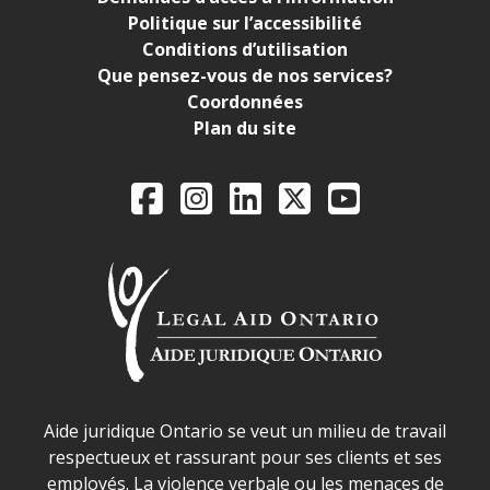
Politique sur l’accessibilité
Conditions d’utilisation
Que pensez-vous de nos services?
Coordonnées
Plan du site
Legal Aid Ontario o
Facebook
Instagram
LinkedIn
X
YouTube
Déclaration sur la sécurité dans les locaux d'AJO.
Aide juridique Ontario se veut un milieu de travail
respectueux et rassurant pour ses clients et ses
employés. La violence verbale ou les menaces de