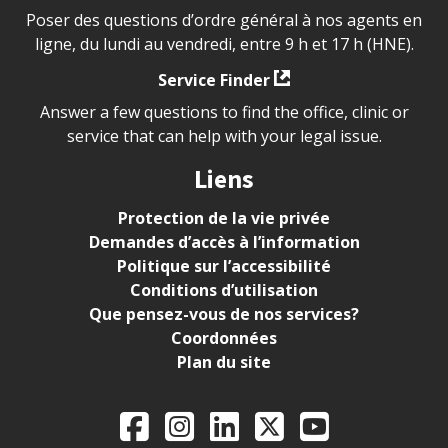
Poser des questions d’ordre général à nos agents en
ligne, du lundi au vendredi, entre 9 h et 17 h (HNE).
Service Finder
Answer a few questions to find the office, clinic or
service that can help with your legal issue.
Liens
Protection de la vie privée
Demandes d’accès à l’information
Politique sur l’accessibilité
Conditions d’utilisation
Que pensez-vous de nos services?
Coordonnées
Plan du site
Legal Aid Ontario o
Facebook
Instagram
LinkedIn
X
YouTube