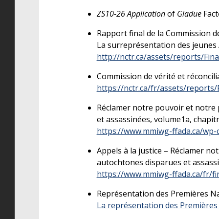
ZS10-26 Application
of
Gladue
Fact
Rapport final de la Commission d
La surreprésentation des jeunes 
http://nctr.ca/assets/reports/F
Commission de vérité et réconcili
https://nctr.ca/fr/assets/reports
Réclamer notre pouvoir et notre pl
et assassinées, volume1a, chapitre 
https://www.mmiwg-ffada.ca/wp-
Appels à la justice – Réclamer not
autochtones disparues et assass
https://www.mmiwg-ffada.ca/fr/fi
Représentation des Premières Nati
La représentation des Premières N