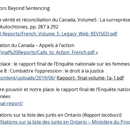
ors Beyond Sentencing
e vérité et réconciliation du Canada, Volume5 : La surrepré
Autochtones, pp. 287 à 292
inal Reports/French_Volume_5_Legacy_Web_REVISED.pdf
ation du Canada – Appels à l’action
/Final%20Reports/Calls_to_Action_French.pdf »
ace : le rapport final de l’Enquête nationale sur les femmes
8 : Combattre l’oppression : le droit à la justice
content/uploads/2019/06/
Rapport- final-volume-1a-1.pdf
re pouvoir et notre place: le rapport final de l’Enquête nation
inées
nal-report/
ons sur la liste des jurés en Ontario (
Rapport Iacobucci
)
ations sur la liste des jurés en Ontario – Ministère du Proc