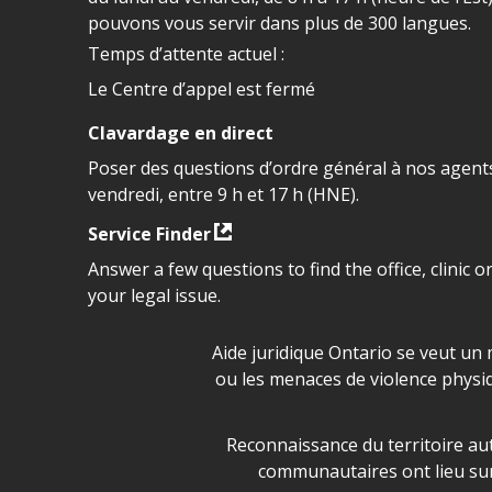
pouvons vous servir dans plus de 300 langues.
Temps d’attente actuel :
Le Centre d’appel est fermé
Clavardage en direct
Poser des questions d’ordre général à nos agents
vendredi, entre 9 h et 17 h (HNE).
Service Finder
Answer a few questions to find the office, clinic o
your legal issue.
Déclaration sur la sécurité da
Aide juridique Ontario se veut un 
ou les menaces de violence physi
Legal Aid Ontario land ackn
Reconnaissance du territoire aut
communautaires ont lieu sur 