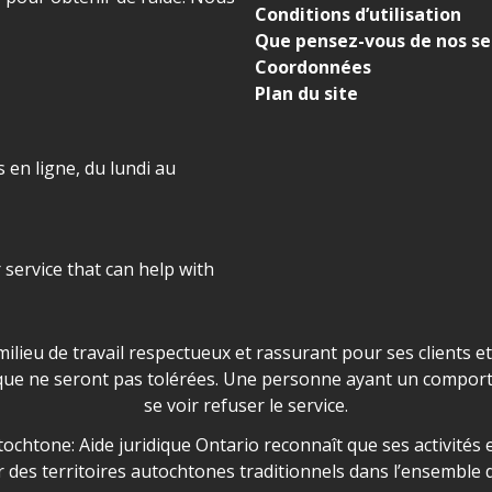
Conditions d’utilisation
Que pensez-vous de nos se
Coordonnées
Plan du site
 en ligne, du lundi au
r service that can help with
ns les locaux d'AJO.
milieu de travail respectueux et rassurant pour ses clients e
que ne seront pas tolérées. Une personne ayant un comport
se voir refuser le service.
owledgement
ochtone: Aide juridique Ontario reconnaît que ses activités et
des territoires autochtones traditionnels dans l’ensemble d