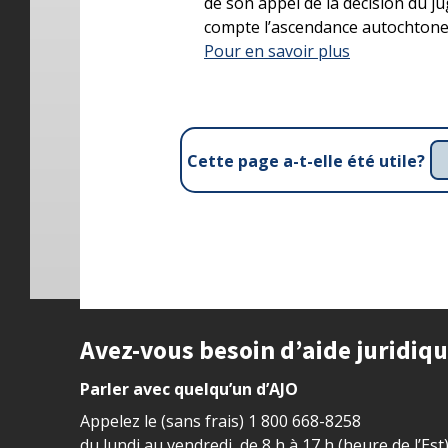
de son appel de la décision du ju
compte l’ascendance autochtone 
Pour en savoir plus
Cette page a-t-elle été utile?
Site footer
Avez-vous besoin d’aide juridiq
Parler avec quelqu’un d’AJO
Appelez le (sans frais)
1 800 668-8258
du lundi au vendredi, de 8 h à 17 h (heure de l’Est