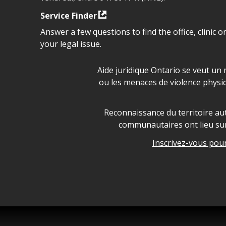
Service Finder
Answer a few questions to find the office, clinic o
your legal issue.
Déclaration sur la sécurité da
Aide juridique Ontario se veut un 
ou les menaces de violence physi
Legal Aid Ontario land ackn
Reconnaissance du territoire aut
communautaires ont lieu sur 
Inscrivez-vous pour 
Legal Aid Ontario copyright i