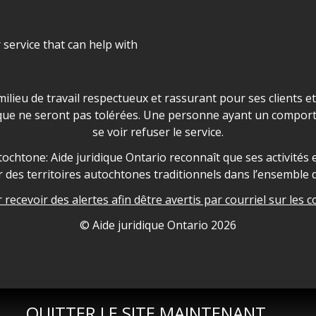
r service that can help with
ns les locaux d'AJO.
milieu de travail respectueux et rassurant pour ses clients e
que ne seront pas tolérées. Une personne ayant un comport
se voir refuser le service.
owledgement
ochtone: Aide juridique Ontario reconnaît que ses activités et
des territoires autochtones traditionnels dans l’ensemble d
recevoir des alertes afin dêtre avertis par courriel sur les c
nformation
© Aide juridique Ontario
2026
QUITTER LE SITE MAINTENANT