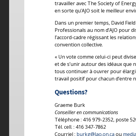
travailler avec The Society of Energ
en sorte qu’AJO soit le meilleur env
Dans un premier temps, David Field 
Professionals au nom d’AJO pour dis
l’accord-cadre régissant les relation
convention collective.
« Un vote comme celui-ci peut divis
et de s’unir autour des idéaux que
tous continuer à ouvrer pour élargir
travail positif pour chacun d’entre n
Questions?
Graeme Burk
Conseiller en communications
Téléphone : 416 979-2352, poste 5
Tél. cell. : 416 347-7862
Courriel :
burkg@lao.on.ca
ou
media