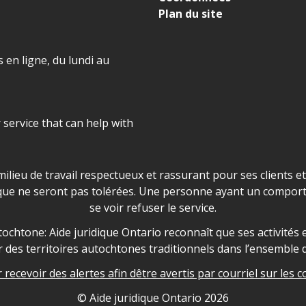
Plan du site
 en ligne, du lundi au
r service that can help with
ns les locaux d'AJO.
milieu de travail respectueux et rassurant pour ses clients e
que ne seront pas tolérées. Une personne ayant un comport
se voir refuser le service.
owledgement
ochtone: Aide juridique Ontario reconnaît que ses activités et
des territoires autochtones traditionnels dans l’ensemble d
recevoir des alertes afin dêtre avertis par courriel sur les c
nformation
© Aide juridique Ontario
2026