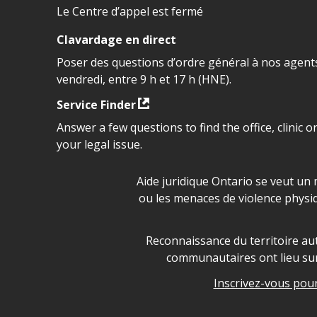
Le Centre d’appel est fermé
Clavardage en direct
Poser des questions d’ordre général à nos agents
vendredi, entre 9 h et 17 h (HNE).
Service Finder
Answer a few questions to find the office, clinic o
your legal issue.
Déclaration sur la sécurité da
Aide juridique Ontario se veut un 
ou les menaces de violence physi
Legal Aid Ontario land ackn
Reconnaissance du territoire aut
communautaires ont lieu sur 
Inscrivez-vous pour 
Legal Aid Ontario copyright i