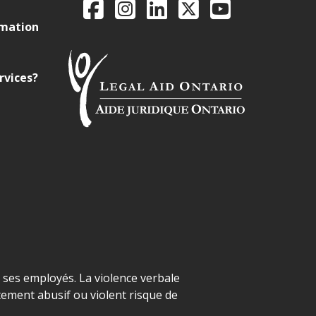
Facebook
Instagram
LinkedIn
X
YouTube
rmation
rvices?
t ses employés. La violence verbale
ement abusif ou violent risque de