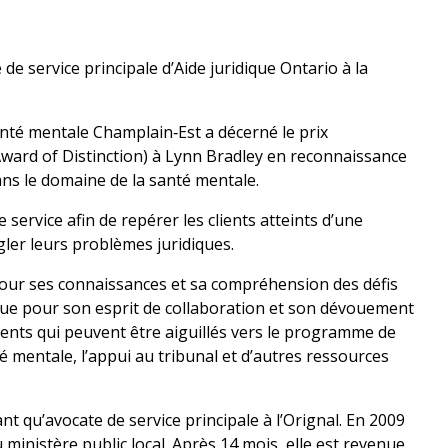
 de service principale d’Aide juridique Ontario à la
nté mentale Champlain‑Est a décerné le prix
 Award of Distinction) à Lynn Bradley en reconnaissance
s le domaine de la santé mentale.
 service afin de repérer les clients atteints d’une
gler leurs problèmes juridiques.
ur ses connaissances et sa compréhension des défis
i que pour son esprit de collaboration et son dévouement
lients qui peuvent être aiguillés vers le programme de
é mentale, l’appui au tribunal et d’autres ressources
nt qu’avocate de service principale à l’Orignal. En 2009
u ministère public local. Après 14 mois, elle est revenue