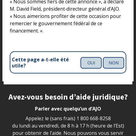
« Nous sommes fiers de cette annonce », a déclaré
M. David Field, président‑directeur général d’AJO.
« Nous aimerions profiter de cette occasion pour
remercier le gouvernement fédéral de ce
financement. ».
Cette page a-t-elle été
OUI
NON
utile?
Site footer
Avez-vous besoin d’aide juridique?
Parler avec quelqu’un d’AJO
Appelez le (sans frais)
1 800 668-8258
du lundi au vendredi, de 8 h à 17 h (heure de l’Est)
pour obtenir de l’aide. Nous pouvons vous servir