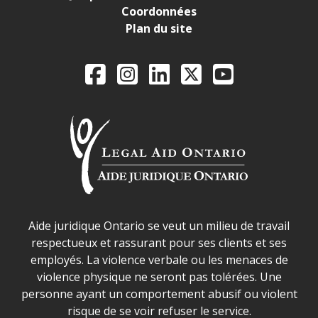
Coordonnées
Plan du site
Legal Aid Ontario o
Facebook
Instagram
LinkedIn
X
YouTube
Déclaration sur la sécurité dans les locaux d'AJO.
Aide juridique Ontario se veut un milieu de travail
respectueux et rassurant pour ses clients et ses
employés. La violence verbale ou les menaces de
violence physique ne seront pas tolérées. Une
personne ayant un comportement abusif ou violent
risque de se voir refuser le service.