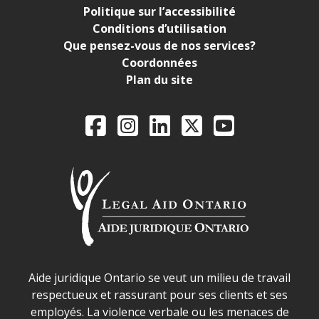
Politique sur l’accessibilité
Conditions d’utilisation
Que pensez-vous de nos services?
Coordonnées
Plan du site
Legal Aid Ontario o
Facebook
Instagram
LinkedIn
X
YouTube
Déclaration sur la sécurité dans les locaux d'AJO.
Aide juridique Ontario se veut un milieu de travail
respectueux et rassurant pour ses clients et ses
employés. La violence verbale ou les menaces de