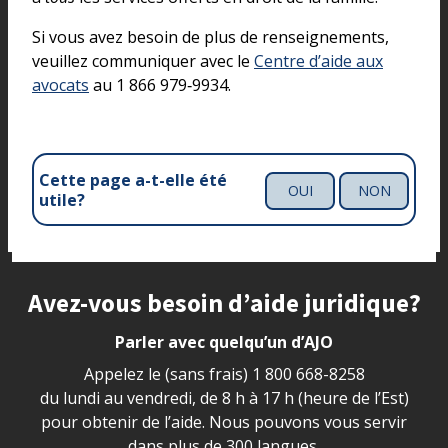
Si vous avez besoin de plus de renseignements,
veuillez communiquer avec le
Centre d’aide aux
avocats
au 1 866 979‑9934.
Cette page a-t-elle été
OUI
NON
utile?
Site footer
Avez-vous besoin d’aide juridique?
Parler avec quelqu’un d’AJO
Appelez le (sans frais)
1 800 668-8258
du lundi au vendredi, de 8 h à 17 h (heure de l’Est)
pour obtenir de l’aide. Nous pouvons vous servir
dans plus de 300 langues.