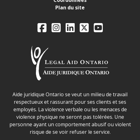
Coordonnées
Plan du site
Legal Aid Ontario o
Facebook
Instagram
LinkedIn
X
YouTube
Déclaration sur la sécurité dans les locaux d'AJO.
Aide juridique Ontario se veut un milieu de travail
respectueux et rassurant pour ses clients et ses
employés. La violence verbale ou les menaces de
violence physique ne seront pas tolérées. Une
personne ayant un comportement abusif ou violent
risque de se voir refuser le service.