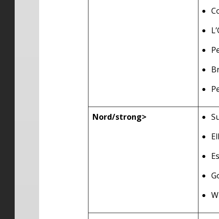
C
L’
P
Br
P
Nord/strong>
S
El
E
G
W