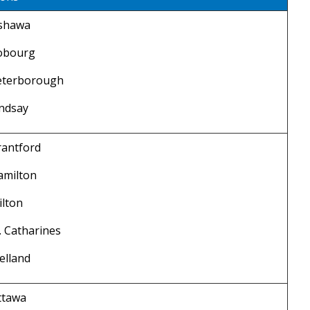
shawa
obourg
eterborough
ndsay
rantford
amilton
lton
. Catharines
elland
ttawa