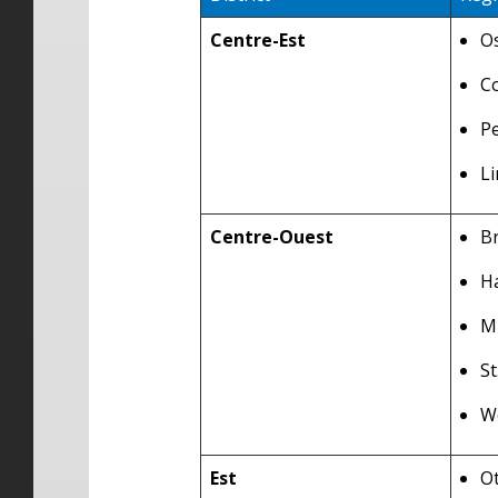
Centre-Est
O
C
P
Li
Centre-Ouest
B
H
Mi
St
W
Est
O