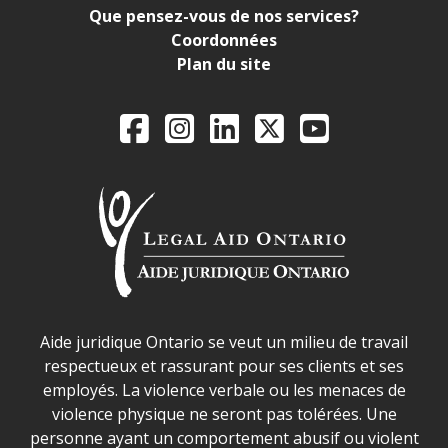
Que pensez-vous de nos services?
Coordonnées
Plan du site
Legal Aid Ontario o
Facebook
Instagram
LinkedIn
X
YouTube
Déclaration sur la sécurité dans les locaux d'AJO.
Aide juridique Ontario se veut un milieu de travail
respectueux et rassurant pour ses clients et ses
employés. La violence verbale ou les menaces de
violence physique ne seront pas tolérées. Une
personne ayant un comportement abusif ou violent