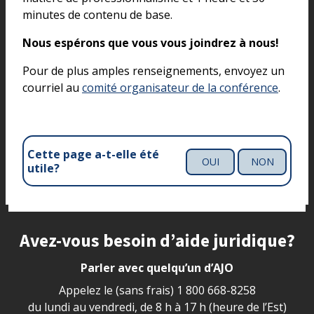
minutes de contenu de base.
Nous espérons que vous vous joindrez à nous!
Pour de plus amples renseignements, envoyez un
courriel au
comité organisateur de la conférence
.
Cette page a-t-elle été
OUI
NON
utile?
Site footer
Avez-vous besoin d’aide juridique?
Parler avec quelqu’un d’AJO
Appelez le (sans frais)
1 800 668-8258
du lundi au vendredi, de 8 h à 17 h (heure de l’Est)