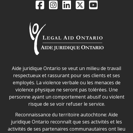
Legal Aid Ontario o
Facebook
Instagram
LinkedIn
X
YouTube
Déclaration sur la sécurité dans les locaux d'AJO.
Aide juridique Ontario se veut un milieu de travail
respectueux et rassurant pour ses clients et ses
employés. La violence verbale ou les menaces de
violence physique ne seront pas tolérées. Une
personne ayant un comportement abusif ou violent
risque de se voir refuser le service.
Legal Aid Ontario land acknowledgement
Reconnaissance du territoire autochtone: Aide
juridique Ontario reconnaît que ses activités et les
activités de ses partenaires communautaires ont lieu