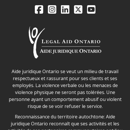
Legal Aid Ontario o
Facebook
Instagram
LinkedIn
X
YouTube
Déclaration sur la sécurité dans les locaux d'AJO.
Aide juridique Ontario se veut un milieu de travail
respectueux et rassurant pour ses clients et ses
employés. La violence verbale ou les menaces de
violence physique ne seront pas tolérées. Une
personne ayant un comportement abusif ou violent
risque de se voir refuser le service.
Legal Aid Ontario land acknowledgement
Reconnaissance du territoire autochtone: Aide
juridique Ontario reconnaît que ses activités et les