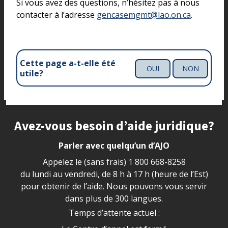
Si vous avez des questions, n’hésitez pas à nous
contacter à l’adresse
gencasemgmt@lao.on.ca
.
Cette page a-t-elle été
OUI
NON
utile?
Site footer
Avez-vous besoin d’aide juridique?
Parler avec quelqu’un d’AJO
Appelez le (sans frais)
1 800 668-8258
du lundi au vendredi, de 8 h à 17 h (heure de l’Est)
pour obtenir de l’aide. Nous pouvons vous servir
dans plus de 300 langues.
Temps d’attente actuel :