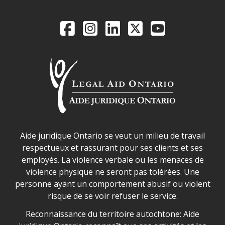
Legal Aid Ontario o
Facebook
Instagram
LinkedIn
X
YouTube
Déclaration sur la sécurité dans les locaux d'AJO.
Aide juridique Ontario se veut un milieu de travail
respectueux et rassurant pour ses clients et ses
employés. La violence verbale ou les menaces de
violence physique ne seront pas tolérées. Une
personne ayant un comportement abusif ou violent
risque de se voir refuser le service.
Legal Aid Ontario land acknowledgement
Reconnaissance du territoire autochtone: Aide