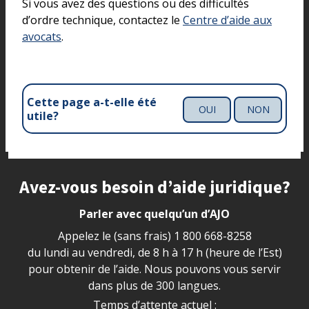
Si vous avez des questions ou des difficultés
d’ordre technique, contactez le
Centre d’aide aux
avocats
.
Cette page a-t-elle été
OUI
NON
utile?
Site footer
Avez-vous besoin d’aide juridique?
Parler avec quelqu’un d’AJO
Appelez le (sans frais)
1 800 668-8258
du lundi au vendredi, de 8 h à 17 h (heure de l’Est)
pour obtenir de l’aide. Nous pouvons vous servir
dans plus de 300 langues.
Temps d’attente actuel :