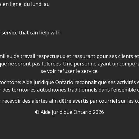
 en ligne, du lundi au
r service that can help with
ns les locaux d'AJO.
milieu de travail respectueux et rassurant pour ses clients e
que ne seront pas tolérées. Une personne ayant un comport
se voir refuser le service.
owledgement
ochtone: Aide juridique Ontario reconnaît que ses activités et
des territoires autochtones traditionnels dans l’ensemble d
recevoir des alertes afin dêtre avertis par courriel sur les c
nformation
© Aide juridique Ontario
2026