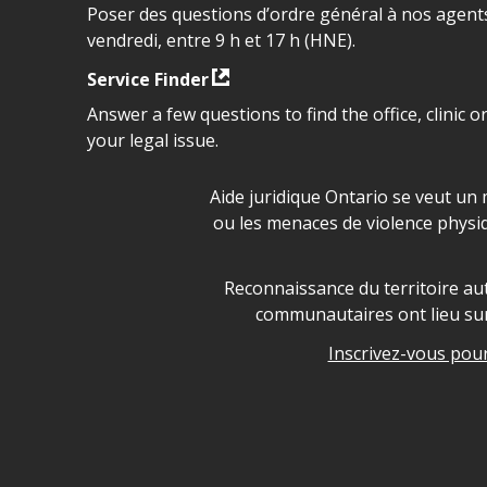
Poser des questions d’ordre général à nos agents
vendredi, entre 9 h et 17 h (HNE).
Service Finder
Answer a few questions to find the office, clinic o
your legal issue.
Déclaration sur la sécurité da
Aide juridique Ontario se veut un 
ou les menaces de violence physi
Legal Aid Ontario land ackn
Reconnaissance du territoire aut
communautaires ont lieu sur 
Inscrivez-vous pour 
Legal Aid Ontario copyright i