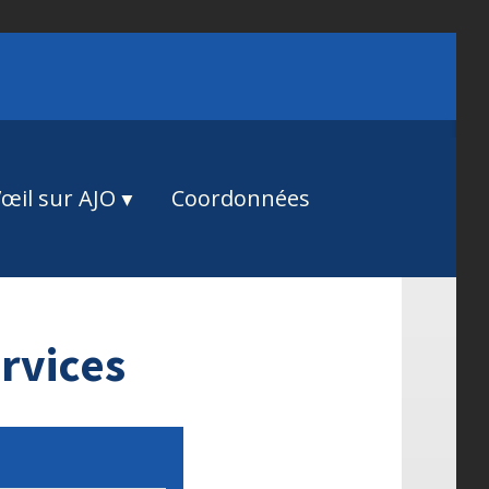
œil sur AJO
Coordonnées
rvices