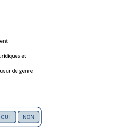
ment
uridiques et
ueur de genre
OUI
NON