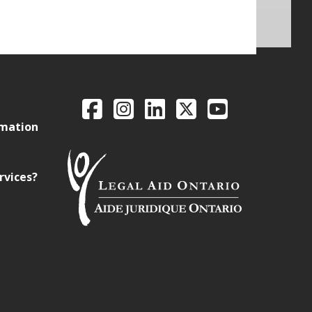
Legal Aid Ontario o
Facebook
Instagram
LinkedIn
X
YouTube
rmation
rvices?