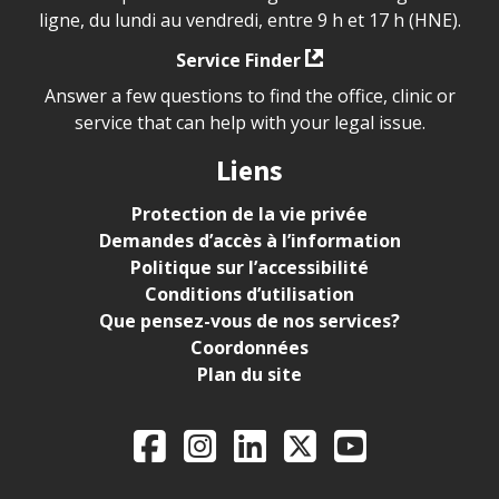
ligne, du lundi au vendredi, entre 9 h et 17 h (HNE).
Service Finder
Answer a few questions to find the office, clinic or
service that can help with your legal issue.
Liens
Protection de la vie privée
Demandes d’accès à l’information
Politique sur l’accessibilité
Conditions d’utilisation
Que pensez-vous de nos services?
Coordonnées
Plan du site
Legal Aid Ontario o
Facebook
Instagram
LinkedIn
X
YouTube