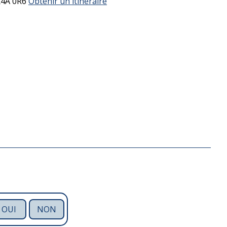
K4A 0R6
Obtenir un itinéraire
OUI
NON