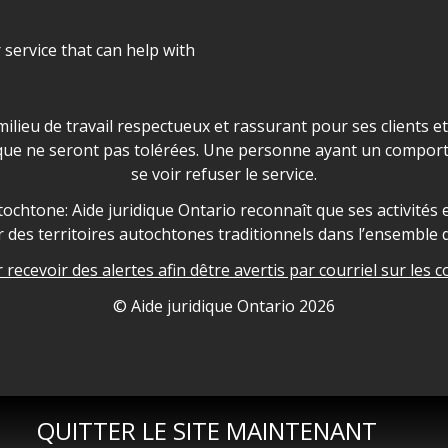
r service that can help with
ns les locaux d'AJO.
milieu de travail respectueux et rassurant pour ses clients e
que ne seront pas tolérées. Une personne ayant un comport
se voir refuser le service.
owledgement
ochtone: Aide juridique Ontario reconnaît que ses activités et
des territoires autochtones traditionnels dans l’ensemble d
recevoir des alertes afin dêtre avertis par courriel sur les c
nformation
© Aide juridique Ontario
2026
QUITTER LE SITE MAINTENANT