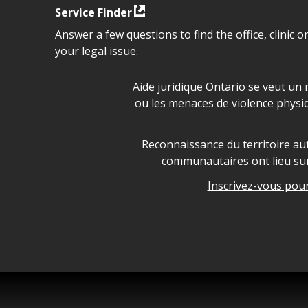
Service Finder
Answer a few questions to find the office, clinic o
your legal issue.
Déclaration sur la sécurité da
Aide juridique Ontario se veut un 
ou les menaces de violence physi
Legal Aid Ontario land ackn
Reconnaissance du territoire aut
communautaires ont lieu sur 
Inscrivez-vous pour 
Legal Aid Ontario copyright i