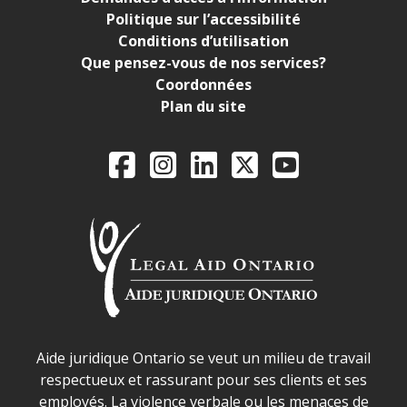
Politique sur l’accessibilité
Conditions d’utilisation
Que pensez-vous de nos services?
Coordonnées
Plan du site
Legal Aid Ontario o
Facebook
Instagram
LinkedIn
X
YouTube
Déclaration sur la sécurité dans les locaux d'AJO.
Aide juridique Ontario se veut un milieu de travail
respectueux et rassurant pour ses clients et ses
employés. La violence verbale ou les menaces de