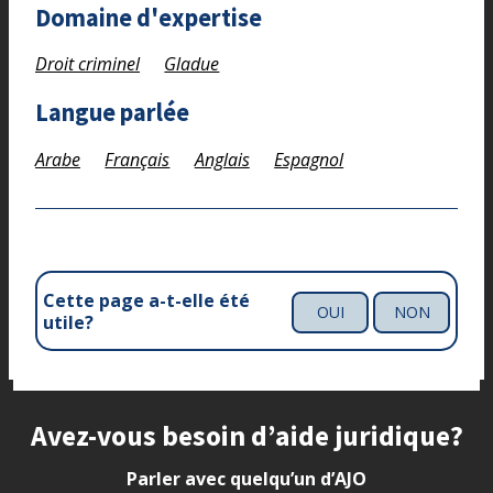
Domaine d'expertise
Droit criminel
Gladue
Langue parlée
Arabe
Français
Anglais
Espagnol
Cette page a-t-elle été
OUI
NON
utile?
Site footer
Avez-vous besoin d’aide juridique?
Parler avec quelqu’un d’AJO