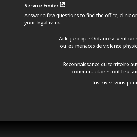
Service Finder
Answer a few questions to find the office, clinic o
your legal issue.
Déclaration sur la sécurité da
Aide juridique Ontario se veut un 
ou les menaces de violence physi
Legal Aid Ontario land ackn
Reconnaissance du territoire aut
communautaires ont lieu sur 
Inscrivez-vous pour 
Legal Aid Ontario copyright i