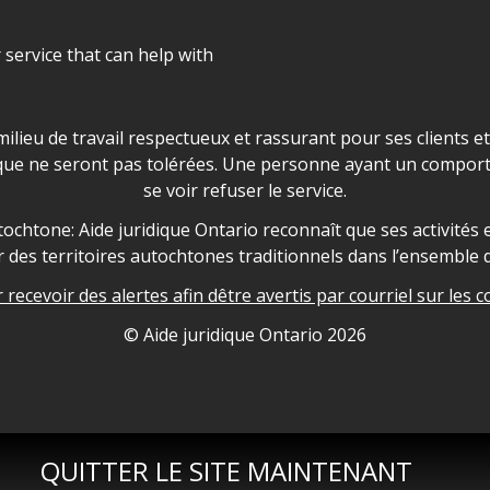
r service that can help with
ns les locaux d'AJO.
milieu de travail respectueux et rassurant pour ses clients e
que ne seront pas tolérées. Une personne ayant un comport
se voir refuser le service.
owledgement
ochtone: Aide juridique Ontario reconnaît que ses activités et
des territoires autochtones traditionnels dans l’ensemble d
recevoir des alertes afin dêtre avertis par courriel sur les c
nformation
© Aide juridique Ontario
2026
QUITTER LE SITE MAINTENANT