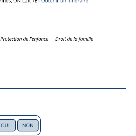
rines,
ON
L2R 7E1
Obtenir un itinéraire
Protection de l’enfance
Droit de la famille
OUI
NON