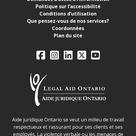
Politique sur l’accessibilité
Conditions d’utilisation
Que pensez-vous de nos services?
Coordonnées
Plan du site
Legal Aid Ontario o
Facebook
Instagram
LinkedIn
X
YouTube
Déclaration sur la sécurité dans les locaux d'AJO.
Aide juridique Ontario se veut un milieu de travail
respectueux et rassurant pour ses clients et ses
employés. La violence verbale ou les menaces de