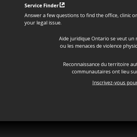
Service Finder
Answer a few questions to find the office, clinic o
your legal issue.
Déclaration sur la sécurité da
Aide juridique Ontario se veut un 
ou les menaces de violence physi
Legal Aid Ontario land ackn
Reconnaissance du territoire aut
communautaires ont lieu sur 
Inscrivez-vous pour 
Legal Aid Ontario copyright i