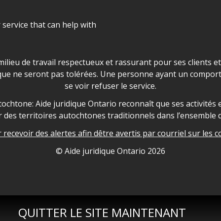
r service that can help with
ns les locaux d'AJO.
milieu de travail respectueux et rassurant pour ses clients e
que ne seront pas tolérées. Une personne ayant un comport
se voir refuser le service.
owledgement
ochtone: Aide juridique Ontario reconnaît que ses activités et
des territoires autochtones traditionnels dans l’ensemble d
recevoir des alertes afin dêtre avertis par courriel sur les c
nformation
© Aide juridique Ontario
2026
QUITTER LE SITE MAINTENANT