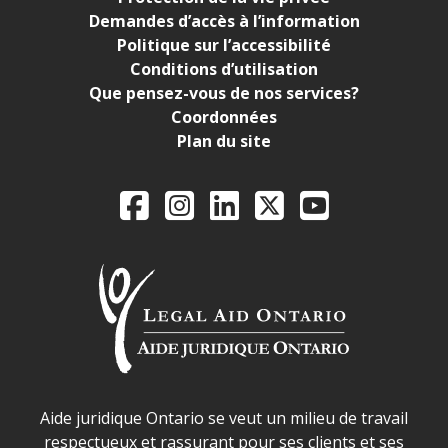
Demandes d’accès à l’information
Politique sur l’accessibilité
Conditions d’utilisation
Que pensez-vous de nos services?
Coordonnées
Plan du site
Legal Aid Ontario o
Facebook
Instagram
LinkedIn
X
YouTube
Déclaration sur la sécurité dans les locaux d'AJO.
Aide juridique Ontario se veut un milieu de travail
respectueux et rassurant pour ses clients et ses