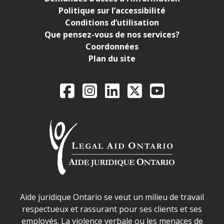
Politique sur l’accessibilité
Conditions d’utilisation
Que pensez-vous de nos services?
Coordonnées
Plan du site
Legal Aid Ontario o
Facebook
Instagram
LinkedIn
X
YouTube
Déclaration sur la sécurité dans les locaux d'AJO.
Aide juridique Ontario se veut un milieu de travail
respectueux et rassurant pour ses clients et ses
employés. La violence verbale ou les menaces de