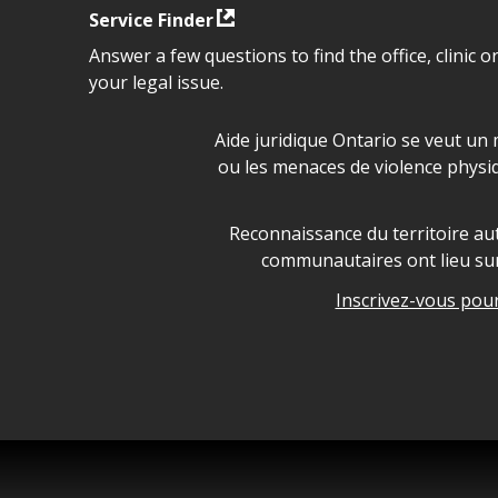
Service Finder
Answer a few questions to find the office, clinic o
your legal issue.
Déclaration sur la sécurité da
Aide juridique Ontario se veut un 
ou les menaces de violence physi
Legal Aid Ontario land ackn
Reconnaissance du territoire aut
communautaires ont lieu sur 
Inscrivez-vous pour 
Legal Aid Ontario copyright i