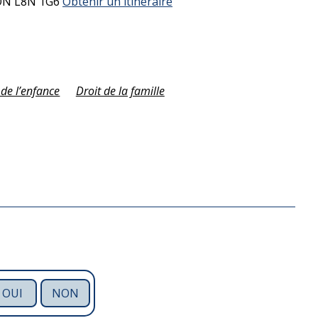
ON
L8N 1G6
Obtenir un itinéraire
 de l’enfance
Droit de la famille
OUI
NON