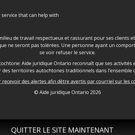
r service that can help with
ns les locaux d'AJO.
milieu de travail respectueux et rassurant pour ses clients e
que ne seront pas tolérées. Une personne ayant un comport
se voir refuser le service.
owledgement
ochtone: Aide juridique Ontario reconnaît que ses activités et
des territoires autochtones traditionnels dans l’ensemble d
recevoir des alertes afin dêtre avertis par courriel sur les c
nformation
© Aide juridique Ontario
2026
QUITTER LE SITE MAINTENANT