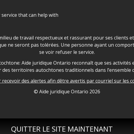
r service that can help with
ns les locaux d'AJO.
milieu de travail respectueux et rassurant pour ses clients e
que ne seront pas tolérées. Une personne ayant un comport
se voir refuser le service.
owledgement
ochtone: Aide juridique Ontario reconnaît que ses activités et
des territoires autochtones traditionnels dans l’ensemble d
recevoir des alertes afin dêtre avertis par courriel sur les c
nformation
© Aide juridique Ontario
2026
QUITTER LE SITE MAINTENANT