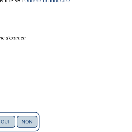
ON
K1P 5H1
Obtenir un itinéraire
nne d'examen
OUI
NON