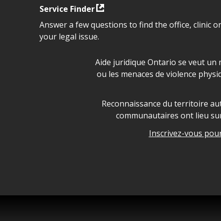
Service Finder
Answer a few questions to find the office, clinic o
your legal issue.
Déclaration sur la sécurité da
Aide juridique Ontario se veut un 
ou les menaces de violence physi
Legal Aid Ontario land ackn
Reconnaissance du territoire aut
communautaires ont lieu sur 
Inscrivez-vous pour 
Legal Aid Ontario copyright i